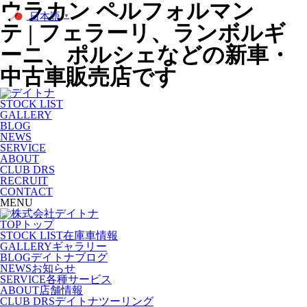
ウラカン ペルフォルマン
日本語
▼
テ | フェラーリ、ランボルギ
ーニ、ポルシェなどの新車・
中古車販売店です
STOCK LIST
GALLERY
BLOG
NEWS
SERVICE
ABOUT
CLUB DRS
RECRUIT
CONTACT
MENU
TOP
トップ
STOCK LIST
在庫車情報
GALLERY
ギャラリー
BLOG
デイトナブログ
NEWS
お知らせ
SERVICE
各種サービス
ABOUT
店舗情報
CLUB DRS
デイトナツーリング