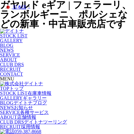
ガヤルド eギア | フェラーリ、
日本語
▼
ランボルギーニ、ポルシェな
どの新車・中古車販売店です
STOCK LIST
GALLERY
BLOG
NEWS
SERVICE
ABOUT
CLUB DRS
RECRUIT
CONTACT
MENU
TOP
トップ
STOCK LIST
在庫車情報
GALLERY
ギャラリー
BLOG
デイトナブログ
NEWS
お知らせ
SERVICE
各種サービス
ABOUT
店舗情報
CLUB DRS
デイトナツーリング
RECRUIT
採用情報
059-387-8668