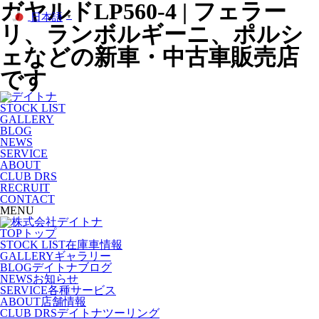
ガヤルドLP560-4 | フェラー
日本語
▼
リ、ランボルギーニ、ポルシ
ェなどの新車・中古車販売店
です
STOCK LIST
GALLERY
BLOG
NEWS
SERVICE
ABOUT
CLUB DRS
RECRUIT
CONTACT
MENU
TOP
トップ
STOCK LIST
在庫車情報
GALLERY
ギャラリー
BLOG
デイトナブログ
NEWS
お知らせ
SERVICE
各種サービス
ABOUT
店舗情報
CLUB DRS
デイトナツーリング