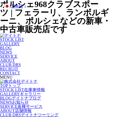
ポルシェ968クラブスポー
日本語
▼
ツ | フェラーリ、ランボルギ
ーニ、ポルシェなどの新車・
中古車販売店です
STOCK LIST
GALLERY
BLOG
NEWS
SERVICE
ABOUT
CLUB DRS
RECRUIT
CONTACT
MENU
TOP
トップ
STOCK LIST
在庫車情報
GALLERY
ギャラリー
BLOG
デイトナブログ
NEWS
お知らせ
SERVICE
各種サービス
ABOUT
店舗情報
CLUB DRS
デイトナツーリング