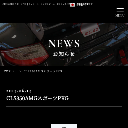
CLS350AMGスポーツPKG | フェラーリ、ランボルギーニ、ポルシェなどの新車・中古車販売店です
日本語
▼
MENU
NEWS
お知らせ
TOP
>
>
CLS350AMGスポーツPKG
2015.06.13
CLS350AMGスポーツPKG