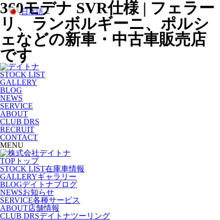
360モデナ SVR仕様 | フェラー
日本語
▼
リ、ランボルギーニ、ポルシ
ェなどの新車・中古車販売店
です
STOCK LIST
GALLERY
BLOG
NEWS
SERVICE
ABOUT
CLUB DRS
RECRUIT
CONTACT
MENU
TOP
トップ
STOCK LIST
在庫車情報
GALLERY
ギャラリー
BLOG
デイトナブログ
NEWS
お知らせ
SERVICE
各種サービス
ABOUT
店舗情報
CLUB DRS
デイトナツーリング