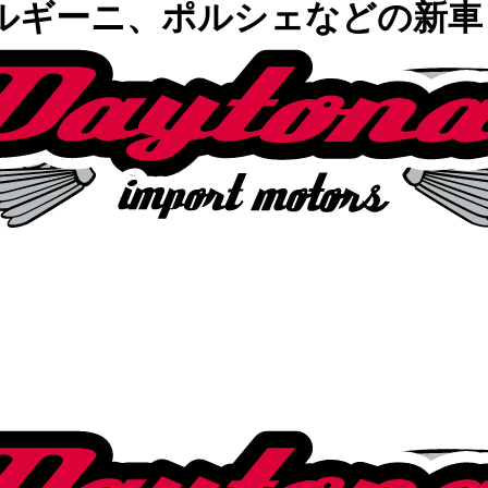
ランボルギーニ、ポルシェなどの新