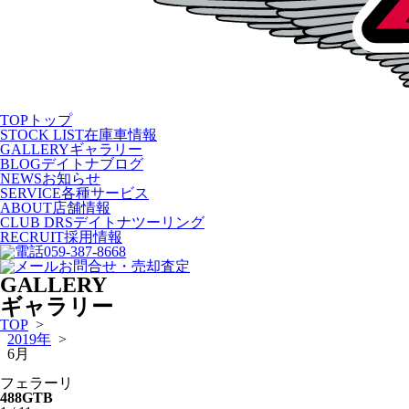
TOP
トップ
STOCK LIST
在庫車情報
GALLERY
ギャラリー
BLOG
デイトナブログ
NEWS
お知らせ
SERVICE
各種サービス
ABOUT
店舗情報
CLUB DRS
デイトナツーリング
RECRUIT
採用情報
059-387-8668
お問合せ・売却査定
GALLERY
ギャラリー
TOP
>
2019年
>
6月
フェラーリ
488GTB