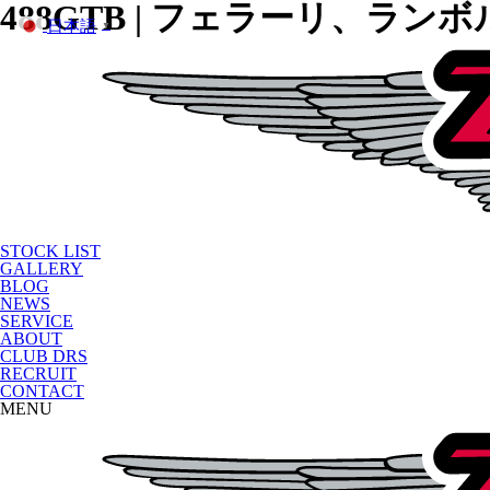
488GTB | フェラーリ、
日本語
▼
STOCK LIST
GALLERY
BLOG
NEWS
SERVICE
ABOUT
CLUB DRS
RECRUIT
CONTACT
MENU